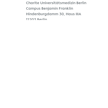
Charite Universitätsmedizin Berlin
Campus Benjamin Franklin
Hindenburgdamm 30, Haus IIIA
12203 Berlin

+49 30 450 543 775

fs-cpc@charite.de
Kontakt Presse

FS-CPC Kommunikation
Sandra Ratsch
Campus Benjamin Franklin
Hindenburgdamm 30, Haus IIIA
12203 Berlin

+49 30 450 543 796