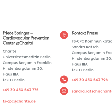
Friede Springer –
Kontakt Presse

Cardiovascular Prevention
FS-CPC Kommunikati
Center @Charité
Sandra Ratsch
Charite
Campus Benjamin Fra
Universitätsmedizin Berlin
Hindenburgdamm 30
Campus Benjamin Franklin
Haus IIIA
Hindenburgdamm 30,
12203 Berlin
Haus IIIA

+49 30 450 543 796
12203 Berlin
+49 30 450 543 775

sandra.ratsch@charit
fs-cpc@charite.de