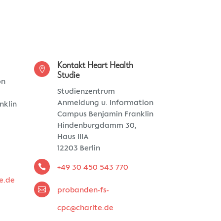
Kontakt Heart Health

Studie
on
Studienzentrum
Anmeldung u. Information
nklin
Campus Benjamin Franklin
,
Hindenburgdamm 30,
Haus IIIA
12203 Berlin

+49 30 450 543 770
e.de

probanden-fs-
cpc@charite.de