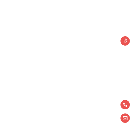


