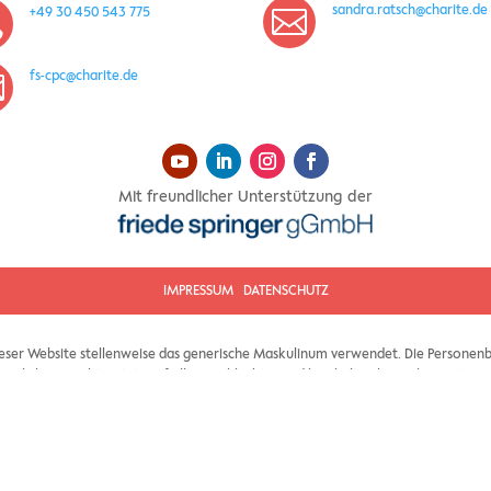
sandra.ratsch@charite.de

+49 30 450 543 775

fs-cpc@charite.de

Mit freundlicher Unterstützung der
IMPRESSUM
DATENSCHUTZ
ieser Website stellenweise das generische Maskulinum verwendet. Die Personenb
nntlich gemacht – stets auf alle Geschlechter und beinhalten keinerlei Wertung.